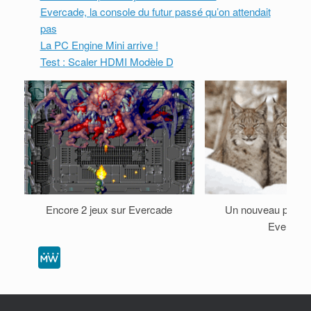
Evercade, la console du futur passé qu’on attendait
pas
La PC Engine Mini arrive !
Test : Scaler HDMI Modèle D
Encore 2 jeux sur Evercade
Un nouveau pâté d
Evercad
M
e
W