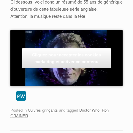
Ci dessous, voici donc un résumé de 55 ans de générique
d'ouverture de cette fabuleuse série anglaise.
Attention, la musique reste dans la tête !
Cliquez pour accepter les cookies
marketing et activer ce contenu
M
e
Posted in
Cuivres grinçants
and tagged
Doctor Who
,
Ron
W
GRAINER
.
e