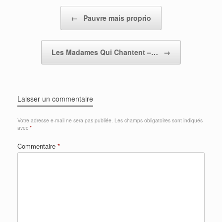
Post navigation
←
Pauvre mais proprio
Les Madames Qui Chantent –…
→
Laisser un commentaire
Votre adresse e-mail ne sera pas publiée.
Les champs obligatoires sont indiqués
avec
*
Commentaire
*