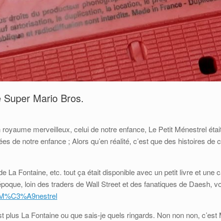
e Super Mario Bros.
in royaume merveilleux, celui de notre enfance, Le Petit Ménestrel éta
es de notre enfance ; Alors qu’en réalité, c’est que des histoires de
e La Fontaine, etc. tout ça était disponible avec un petit livre et une
que, loin des traders de Wall Street et des fanatiques de Daesh, vo
tit_M%C3%A9nestrel
’est plus La Fontaine ou que sais-je quels ringards. Non non non, c’es