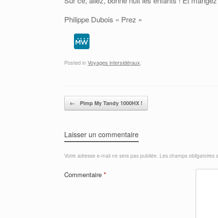
Sur ce, allez, bonne nuit les enfants ! Et mang
Philippe Dubois « Prez »
M
e
Posted in
Voyages intersidéraux
.
W
e
Post navigation
←
Pimp My Tandy 1000HX !
Laisser un commentaire
Votre adresse e-mail ne sera pas publiée.
Les champs obligatoires 
Commentaire
*