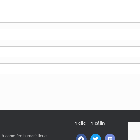
1 clic = 1 câlin
s à caractère humoristique.
facebook
twitter
discord