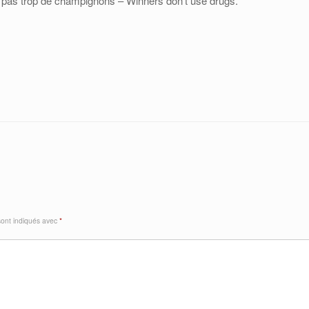
ez pas trop de champignons – Winners don’t use drugs.
sont indiqués avec
*