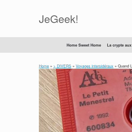
Skip
to
content
JeGeek!
Home Sweet Home
La crypte aux
Home
»
> DIVERS
»
Voyages intersidéraux
»
Quand Le