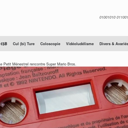
01001010 01100
 €$฿
Cul (bi) Ture
Coloscopie
Vidéoludélisme
Divers & Avarié
 Petit Ménestrel rencontre Super Mario Bros.