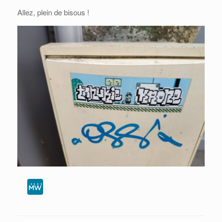
Allez, plein de bisous !
M
e
W