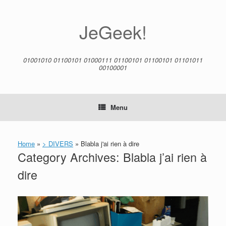
Skip
to
content
JeGeek!
01001010 01100101 01000111 01100101 01100101 01101011
00100001
Menu
Home
»
> DIVERS
»
Blabla j'ai rien à dire
Category Archives:
Blabla j’ai rien à
dire