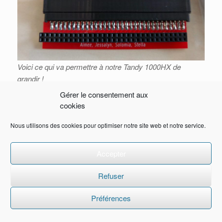
Voici ce qui va permettre à notre Tandy 1000HX de
grandir !
Gérer le consentement aux
Vous pouvez en trouver relativement facilement sur
cookies
internet pour quelques Euros. Ainsi équipée, placez la
Nous utilisons des cookies pour optimiser notre site web et notre service.
carte XT-IDE dans votre ordinateur sur le bus Tandy
PLUS approprié.
Accepter
Hélas, la carte XT-IDE enfichée dans votre Tandy
1000HX, avec l’adaptateur CompactFlash et une carte
Refuser
dedans, ont tôt fait de dépasser la hauteur du boitier de la
machine, ce qui devient relativement disgracieux comme
Préférences
ici :